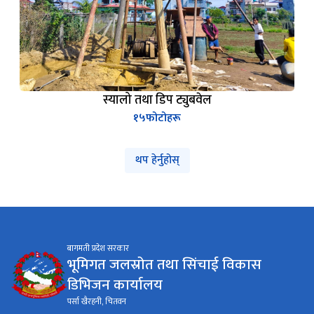
स्यालो तथा डिप ट्युबवेल
१५
फोटोहरू
थप हेर्नुहोस्
बागमती प्रदेश सरकार
भूमिगत जलस्रोत तथा सिंचाई विकास
डिभिजन कार्यालय
पर्सा खैरहनी, चितवन