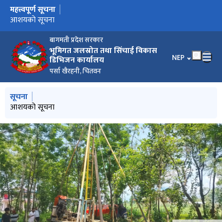
महत्त्वपूर्ण सूचना
मुख्य नेभिगेसनमा जानुहोस्
आशयको सूचना
आशयको सूचना
रकम माग दावी गर्ने सम्बन्धमा
बागमती प्रदेश सरकार
भूमिगत जलस्रोत तथा सिंचाई विकास
भाषा चयन गर्नुहोस
NEP
डिभिजन कार्यालय
पर्सा खैरहनी, चितवन
मुख्य नेभिगेसनमा जानुहोस्
सूचना
आशयको सूचना
आशयको सूचना
रकम माग दावी गर्ने सम्बन्धमा